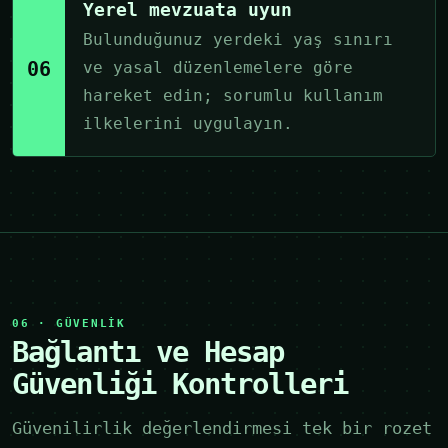
Yerel mevzuata uyun
Bulunduğunuz yerdeki yaş sınırı
06
ve yasal düzenlemelere göre
hareket edin; sorumlu kullanım
ilkelerini uygulayın.
06 · GÜVENLİK
Bağlantı ve Hesap
Güvenliği Kontrolleri
Güvenilirlik değerlendirmesi tek bir rozet