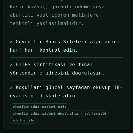
kesin kazanç, garanti ödeme veya
abartılı vaat içeren metinlere
temkinli yaklaşılmalıdır.
Güvenilir Bahis Siteleri alan adını
harf harf kontrol edin.
HTTPS sertifikası ve final
yönlendirme adresini doğrulayın.
Koşulları güncel sayfadan okuyup 18+
uyarısını dikkate alın.
güvenilir bahis siteleri giriş
güvenilir bahis siteleri güncel giriş
ssl kontrolü
mobil erişim