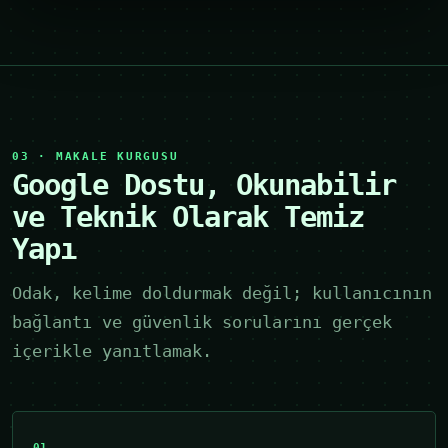
03 · MAKALE KURGUSU
Google Dostu, Okunabilir
ve Teknik Olarak Temiz
Yapı
Odak, kelime doldurmak değil; kullanıcının
bağlantı ve güvenlik sorularını gerçek
içerikle yanıtlamak.
01