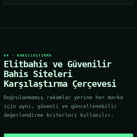
04 · KARŞILAŞTIRMA
Elitbahis ve Güvenilir
Bahis Siteleri
Karşılaştırma Çerçevesi
Doğrulanmamış rakamlar yerine her marka
için aynı, güvenli ve güncellenebilir
değerlendirme kriterleri kullanılır.