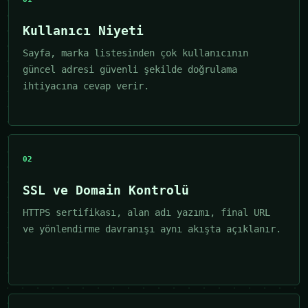
Kullanıcı Niyeti
Sayfa, marka listesinden çok kullanıcının
güncel adresi güvenli şekilde doğrulama
ihtiyacına cevap verir.
02
SSL ve Domain Kontrolü
HTTPS sertifikası, alan adı yazımı, final URL
ve yönlendirme davranışı aynı akışta açıklanır.