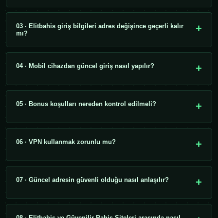
kanalları ve ödeme kuralları birlikte
Alan adı ve erişim koşulları zaman
değerlendirilmelidir. Tek bir işarete
03 · Elitbahis giriş bilgileri adres değişince geçerli kalır
+
mı?
içinde değişebilir. Bu nedenle eski
dayanmak yerine bilgiler resmî
bağlantılara güvenmek yerine güncel
kaynaklardan doğrulanmalıdır.
Alan adı değişikliği çoğu durumda
adresi doğrulamak, HTTPS sertifikasını
04 · Mobil cihazdan güncel giriş nasıl yapılır?
+
kullanıcı hesabını değiştirmez; ancak
kontrol etmek ve kaynağı teyit etmek
giriş yapmadan önce doğru ve resmî
gerekir.
Mobil tarayıcı üzerinden güncel adres
bağlantıda olduğunuzu kontrol etmeniz
05 · Bonus koşulları nereden kontrol edilmeli?
+
açılabilir. Adres çubuğundaki alan
önemlidir.
adını ve HTTPS göstergesini kontrol
Bonus oranları ve çevrim koşulları
edin; bilinmeyen APK veya profil
06 · VPN kullanmak zorunlu mu?
+
değişebileceği için güncel kampanya
dosyalarını yüklemeyin.
sayfası ve kullanım şartları esas
Erişim yöntemi ülkeye, sağlayıcıya ve
alınmalıdır. Bu sayfa doğrulanmamış
07 · Güncel adresin güvenli olduğu nasıl anlaşılır?
+
yerel kurallara göre değişebilir.
oran veya kesin kazanç vaadi üretmez.
Kullanıcılar bulundukları yerdeki
Alan adının doğru yazıldığını, geçerli
mevzuata uymalı ve güvenilir olmayan
08 · Elitbahis ve Güvenilir Bahis Siteleri arasında nasıl