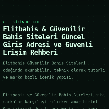
01 · GİRİŞ REHBERİ
Elitbahis & Güvenilir
Bahis Siteleri Güncel
Giriş Adresi ve Güvenli
Erişim Rehberi
Elitbahis Güvenilir Bahis Siteleri
odağında okunabilir, teknik olarak tutarlı
ve marka bazlı içerik yapısı.
Elitbahis ve Güvenilir Bahis Siteleri gibi
markalar karşılaştırılırken amaç birini
öne çıkarmak değil; her marka için aynı