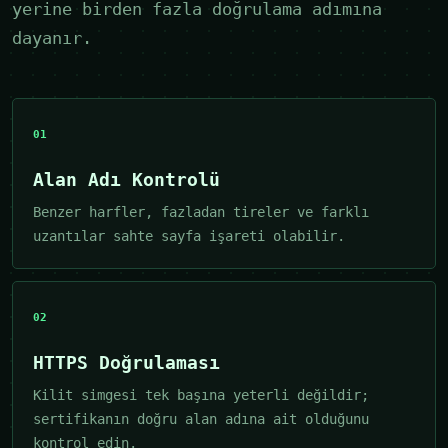
yerine birden fazla doğrulama adımına
dayanır.
01
Alan Adı Kontrolü
Benzer harfler, fazladan tireler ve farklı
uzantılar sahte sayfa işareti olabilir.
02
HTTPS Doğrulaması
Kilit simgesi tek başına yeterli değildir;
sertifikanın doğru alan adına ait olduğunu
kontrol edin.