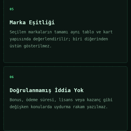
05
Marka Eşitliği
Seçilen markaların tamamı aynı tablo ve kart
yapısında değerlendirilir; biri diğerinden
üstün gösterilmez.
06
Doğrulanmamış İddia Yok
Bonus, ödeme süresi, lisans veya kazanç gibi
değişken konularda uydurma rakam yazılmaz.