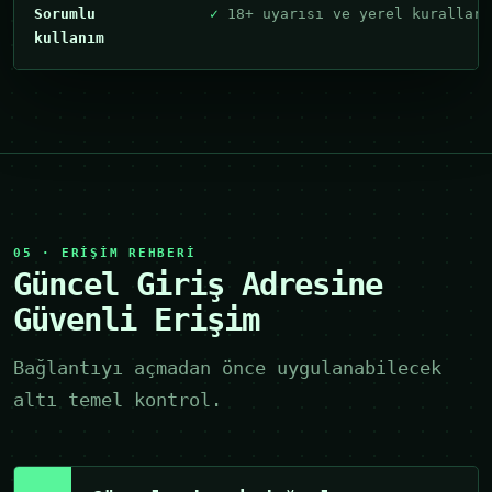
Sorumlu
✓
18+ uyarısı ve yerel kurallara
kullanım
05 · ERİŞİM REHBERİ
Güncel Giriş Adresine
Güvenli Erişim
Bağlantıyı açmadan önce uygulanabilecek
altı temel kontrol.