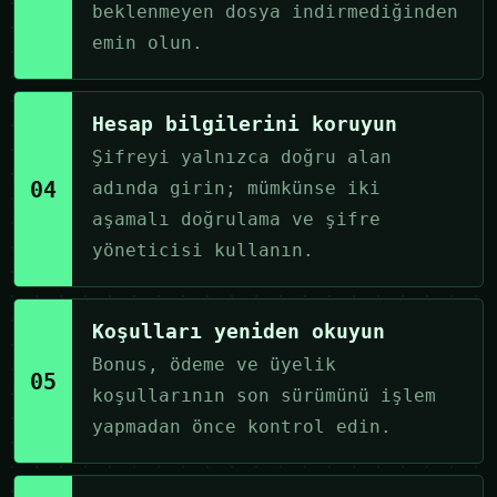
beklenmeyen dosya indirmediğinden
emin olun.
Hesap bilgilerini koruyun
Şifreyi yalnızca doğru alan
04
adında girin; mümkünse iki
aşamalı doğrulama ve şifre
yöneticisi kullanın.
Koşulları yeniden okuyun
Bonus, ödeme ve üyelik
05
koşullarının son sürümünü işlem
yapmadan önce kontrol edin.