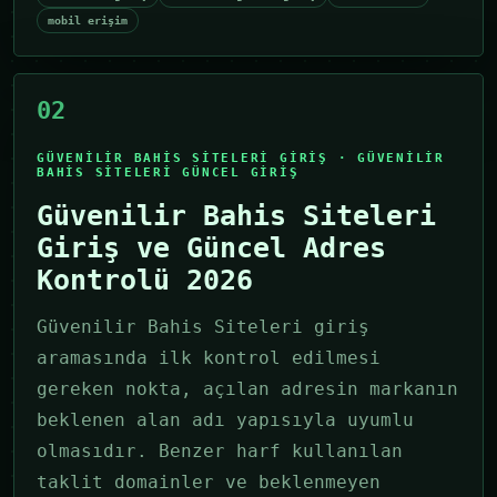
mobil erişim
02
GÜVENILIR BAHIS SITELERI GIRIŞ · GÜVENILIR
BAHIS SITELERI GÜNCEL GIRIŞ
Güvenilir Bahis Siteleri
Giriş ve Güncel Adres
Kontrolü 2026
Güvenilir Bahis Siteleri giriş
aramasında ilk kontrol edilmesi
gereken nokta, açılan adresin markanın
beklenen alan adı yapısıyla uyumlu
olmasıdır. Benzer harf kullanılan
taklit domainler ve beklenmeyen