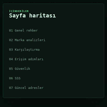
İÇİNDEKİLER
Sayfa haritası
01 Genel rehber
02 Marka analizleri
03 Karşılaştırma
04 Erişim adımları
05 Güvenlik
06 SSS
07 Güncel adresler