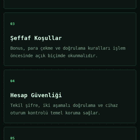
03
Şeffaf Koşullar
Bonus, para çekme ve doğrulama kuralları işlem
öncesinde açık biçimde okunmalıdır.
04
Hesap Güvenliği
Tekil şifre, iki aşamalı doğrulama ve cihaz
oturum kontrolü temel koruma sağlar.
05