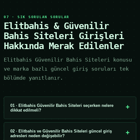
07 · SIK SORULAN SORULAR
Elitbahis & Güvenilir
Bahis Siteleri Girişleri
Hakkında Merak Edilenler
Elitbahis Güvenilir Bahis Siteleri konusu
ve marka bazlı güncel giriş soruları tek
bölümde yanıtlanır.
01 · Elitbahis Güvenilir Bahis Siteleri seçerken nelere
+
dikkat edilmeli?
Güncel alan adı, bağlantı güvenliği,
02 · Elitbahis ve Güvenilir Bahis Siteleri güncel giriş
+
adresleri neden değişebilir?
açık kullanım koşulları, destek