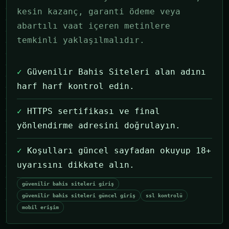
kesin kazanç, garanti ödeme veya
abartılı vaat içeren metinlere
temkinli yaklaşılmalıdır.
Güvenilir Bahis Siteleri alan adını
harf harf kontrol edin.
HTTPS sertifikası ve final
yönlendirme adresini doğrulayın.
Koşulları güncel sayfadan okuyup 18+
uyarısını dikkate alın.
güvenilir bahis siteleri giriş
güvenilir bahis siteleri güncel giriş
ssl kontrolü
mobil erişim