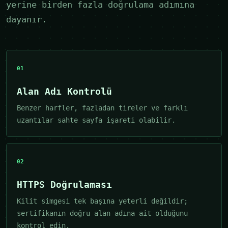
yerine birden fazla doğrulama adımına
dayanır.
01
Alan Adı Kontrolü
Benzer harfler, fazladan tireler ve farklı
uzantılar sahte sayfa işareti olabilir.
02
HTTPS Doğrulaması
Kilit simgesi tek başına yeterli değildir;
sertifikanın doğru alan adına ait olduğunu
kontrol edin.