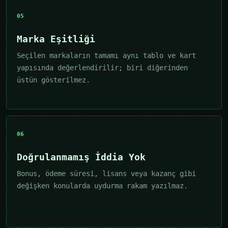
05
Marka Eşitliği
Seçilen markaların tamamı aynı tablo ve kart
yapısında değerlendirilir; biri diğerinden
üstün gösterilmez.
06
Doğrulanmamış İddia Yok
Bonus, ödeme süresi, lisans veya kazanç gibi
değişken konularda uydurma rakam yazılmaz.