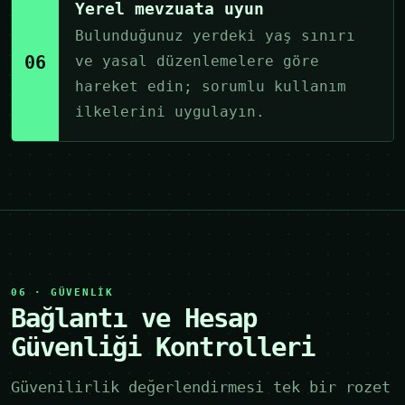
Yerel mevzuata uyun
Bulunduğunuz yerdeki yaş sınırı
06
ve yasal düzenlemelere göre
hareket edin; sorumlu kullanım
ilkelerini uygulayın.
06 · GÜVENLİK
Bağlantı ve Hesap
Güvenliği Kontrolleri
Güvenilirlik değerlendirmesi tek bir rozet