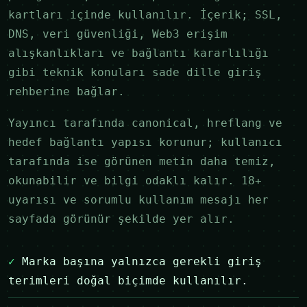
kartları içinde kullanılır. İçerik; SSL,
DNS, veri güvenliği, Web3 erişim
alışkanlıkları ve bağlantı kararlılığı
gibi teknik konuları sade dille giriş
rehberine bağlar.
Yayıncı tarafında canonical, hreflang ve
hedef bağlantı yapısı korunur; kullanıcı
tarafında ise görünen metin daha temiz,
okunabilir ve bilgi odaklı kalır. 18+
uyarısı ve sorumlu kullanım mesajı her
sayfada görünür şekilde yer alır.
Marka başına yalnızca gerekli giriş
terimleri doğal biçimde kullanılır.