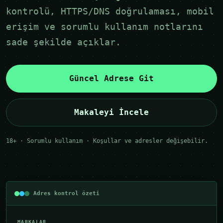
kontrolü, HTTPS/DNS doğrulaması, mobil
erişim ve sorumlu kullanım notlarını
sade şekilde açıklar.
Güncel Adrese Git
Makaleyi İncele
18+ · Sorumlu kullanım · Koşullar ve adresler değişebilir.
Adres kontrol özeti
MARKALAR