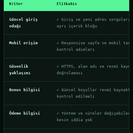
Kriter
Elitbahis
Güncel giriş
✓
Giriş ve yeni adres sorguları 
odağı
ayrı içerik bloğu
Mobil erişim
✓
Responsive sayfa ve mobil tara
kontrol adımları
Güvenlik
✓
HTTPS, alan adı ve resmî kayna
yaklaşımı
doğrulaması
Bonus bilgisi
✓
Güncel koşullar resmî kaynakta
kontrol edilmeli
Ödeme bilgisi
✓
Yöntem ve süreler değişebilece
kesin iddia yok