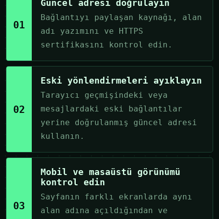
Güncel adresi doğrulayın
Bağlantıyı paylaşan kaynağı, alan
01
adı yazımını ve HTTPS
sertifikasını kontrol edin.
Eski yönlendirmeleri ayıklayın
Tarayıcı geçmişindeki veya
02
mesajlardaki eski bağlantılar
yerine doğrulanmış güncel adresi
kullanın.
Mobil ve masaüstü görünümü
kontrol edin
Sayfanın farklı ekranlarda aynı
03
alan adına açıldığından ve