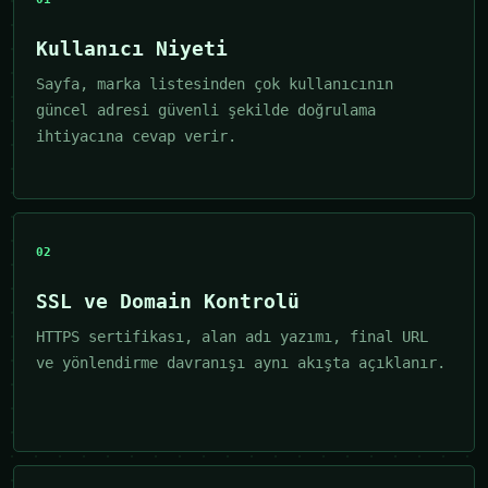
Kullanıcı Niyeti
Sayfa, marka listesinden çok kullanıcının
güncel adresi güvenli şekilde doğrulama
ihtiyacına cevap verir.
02
SSL ve Domain Kontrolü
HTTPS sertifikası, alan adı yazımı, final URL
ve yönlendirme davranışı aynı akışta açıklanır.