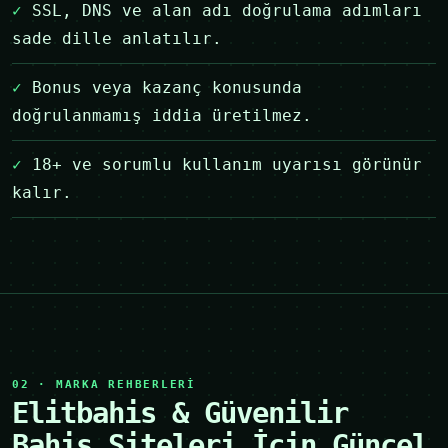
SSL, DNS ve alan adı doğrulama adımları
sade dille anlatılır.
Bonus veya kazanç konusunda
doğrulanmamış iddia üretilmez.
18+ ve sorumlu kullanım uyarısı görünür
kalır.
02 · MARKA REHBERLERİ
Elitbahis & Güvenilir
Bahis Siteleri İçin Güncel