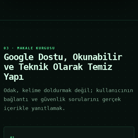
03 · MAKALE KURGUSU
Google Dostu, Okunabilir
ve Teknik Olarak Temiz
Yapı
Odak, kelime doldurmak değil; kullanıcının
bağlantı ve güvenlik sorularını gerçek
içerikle yanıtlamak.
01