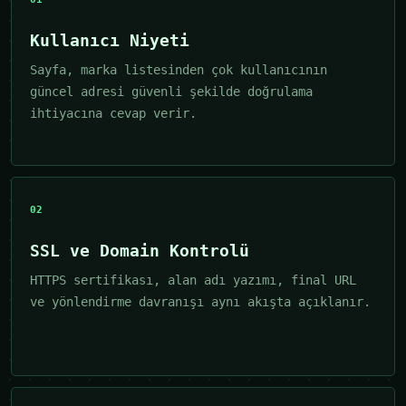
Kullanıcı Niyeti
Sayfa, marka listesinden çok kullanıcının
güncel adresi güvenli şekilde doğrulama
ihtiyacına cevap verir.
02
SSL ve Domain Kontrolü
HTTPS sertifikası, alan adı yazımı, final URL
ve yönlendirme davranışı aynı akışta açıklanır.