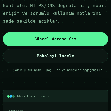
kontrolü, HTTPS/DNS doğrulaması, mobil
erişim ve sorumlu kullanım notlarını
sade şekilde açıklar.
Güncel Adrese Git
Makaleyi İncele
18+ · Sorumlu kullanım · Koşullar ve adresler değişebilir.
Adres kontrol özeti
MARKALAR