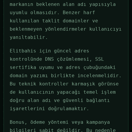
markanın beklenen alan adı yapısıyla
uyumlu olmasıdır. Benzer harf
kullanılan taklit domainler ve
beklenmeyen yönlendirmeler kullanıcıyı
yanıltabilir.
Elitbahis için güncel adres
kontrolünde DNS çözümlemesi, SSL
sertifika uyumu ve adres çubuğundaki
domain yazımı birlikte incelenmelidir.
Bu teknik kontroller karmaşık görünse
de kullanıcının yapacağı temel işlem
doğru alan adı ve güvenli bağlantı
işaretlerini doğrulamaktır.
Bonus, ödeme yöntemi veya kampanya
bilgileri sabit değildir. Bu nedenle