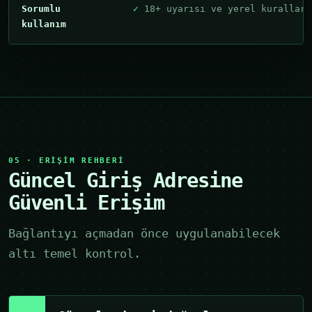
Sorumlu
✓
18+ uyarısı ve yerel kurallara
kullanım
05 · ERİŞİM REHBERİ
Güncel Giriş Adresine
Güvenli Erişim
Bağlantıyı açmadan önce uygulanabilecek
altı temel kontrol.