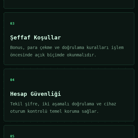
03
Şeffaf Koşullar
Bonus, para çekme ve doğrulama kuralları işlem
öncesinde açık biçimde okunmalıdır.
04
Hesap Güvenliği
Tekil şifre, iki aşamalı doğrulama ve cihaz
oturum kontrolü temel koruma sağlar.
05