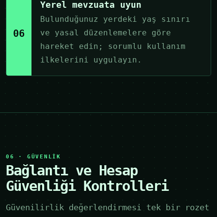
Yerel mevzuata uyun
Bulunduğunuz yerdeki yaş sınırı
06
ve yasal düzenlemelere göre
hareket edin; sorumlu kullanım
ilkelerini uygulayın.
06 · GÜVENLİK
Bağlantı ve Hesap
Güvenliği Kontrolleri
Güvenilirlik değerlendirmesi tek bir rozet