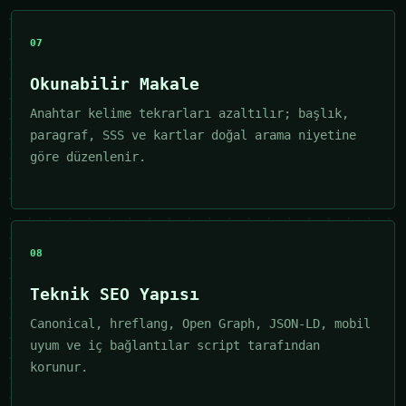
07
Okunabilir Makale
Anahtar kelime tekrarları azaltılır; başlık,
paragraf, SSS ve kartlar doğal arama niyetine
göre düzenlenir.
08
Teknik SEO Yapısı
Canonical, hreflang, Open Graph, JSON-LD, mobil
uyum ve iç bağlantılar script tarafından
korunur.