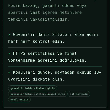
kesin kazanç, garanti ödeme veya
abartılı vaat içeren metinlere
temkinli yaklaşılmalıdır.
Güvenilir Bahis Siteleri alan adını
harf harf kontrol edin.
HTTPS sertifikası ve final
yönlendirme adresini doğrulayın.
Koşulları güncel sayfadan okuyup 18+
uyarısını dikkate alın.
güvenilir bahis siteleri giriş
güvenilir bahis siteleri güncel giriş
ssl kontrolü
mobil erişim