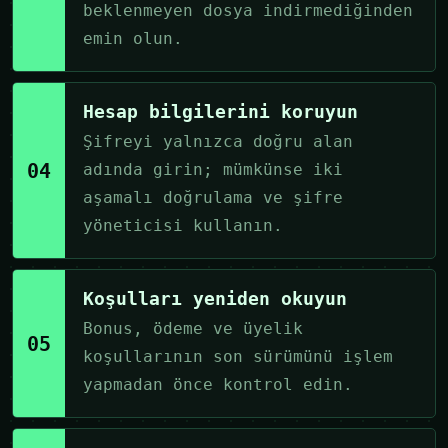
beklenmeyen dosya indirmediğinden
emin olun.
Hesap bilgilerini koruyun
Şifreyi yalnızca doğru alan
04
adında girin; mümkünse iki
aşamalı doğrulama ve şifre
yöneticisi kullanın.
Koşulları yeniden okuyun
Bonus, ödeme ve üyelik
05
koşullarının son sürümünü işlem
yapmadan önce kontrol edin.