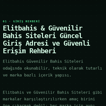
01 · GİRİŞ REHBERİ
Elitbahis & Güvenilir
Bahis Siteleri Güncel
Giriş Adresi ve Güvenli
Erişim Rehberi
Elitbahis Güvenilir Bahis Siteleri
odağında okunabilir, teknik olarak tutarlı
ve marka bazlı içerik yapısı.
Elitbahis ve Güvenilir Bahis Siteleri gibi
markalar karşılaştırılırken amaç birini
öne çıkarmak değil; her marka için aynı