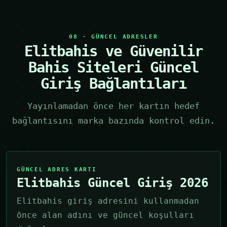
adı eşleşmesine dikkat edin ve tek
kullanımlık doğrulama seçeneklerini
08 · GÜNCEL ADRESLER
kullanın.
Elitbahis ve Güvenilir
Bahis Siteleri Güncel
Giriş Bağlantıları
Yayınlamadan önce her kartın hedef
bağlantısını marka bazında kontrol edin.
GÜNCEL ADRES KARTI
Elitbahis Güncel Giriş 2026
Elitbahis giriş adresini kullanmadan
önce alan adını ve güncel koşulları