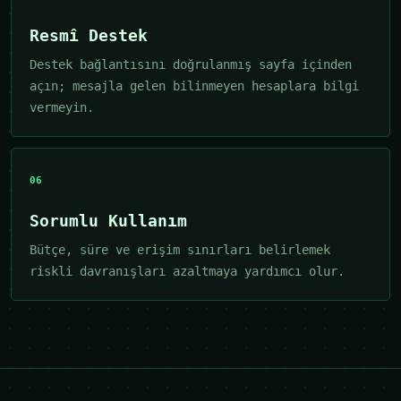
Resmî Destek
Destek bağlantısını doğrulanmış sayfa içinden
açın; mesajla gelen bilinmeyen hesaplara bilgi
vermeyin.
06
Sorumlu Kullanım
Bütçe, süre ve erişim sınırları belirlemek
riskli davranışları azaltmaya yardımcı olur.