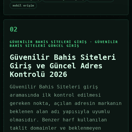
mobil erişim
02
GÜVENILIR BAHIS SITELERI GIRIŞ · GÜVENILIR
BAHIS SITELERI GÜNCEL GIRIŞ
Güvenilir Bahis Siteleri
Giriş ve Güncel Adres
Kontrolü 2026
Güvenilir Bahis Siteleri giriş
aramasında ilk kontrol edilmesi
gereken nokta, açılan adresin markanın
beklenen alan adı yapısıyla uyumlu
olmasıdır. Benzer harf kullanılan
taklit domainler ve beklenmeyen