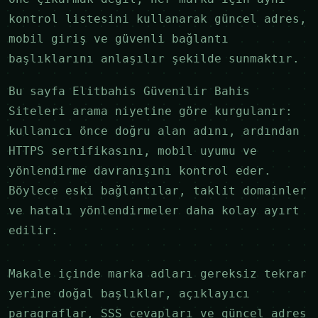
kontrol listesini kullanarak güncel adres,
mobil giriş ve güvenli bağlantı
başlıklarını anlaşılır şekilde sunmaktır.
Bu sayfa Elitbahis Güvenilir Bahis
Siteleri arama niyetine göre kurgulanır:
kullanıcı önce doğru alan adını, ardından
HTTPS sertifikasını, mobil uyumu ve
yönlendirme davranışını kontrol eder.
Böylece eski bağlantılar, taklit domainler
ve hatalı yönlendirmeler daha kolay ayırt
edilir.
Makale içinde marka adları gereksiz tekrar
yerine doğal başlıklar, açıklayıcı
paragraflar, SSS cevapları ve güncel adres