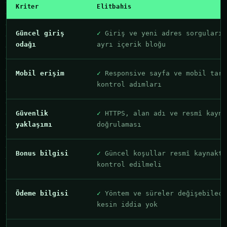
Kriter
Elitbahis
Güncel giriş
✓
Giriş ve yeni adres sorguları 
odağı
ayrı içerik bloğu
Mobil erişim
✓
Responsive sayfa ve mobil tara
kontrol adımları
Güvenlik
✓
HTTPS, alan adı ve resmî kayna
yaklaşımı
doğrulaması
Bonus bilgisi
✓
Güncel koşullar resmî kaynakta
kontrol edilmeli
Ödeme bilgisi
✓
Yöntem ve süreler değişebilece
kesin iddia yok