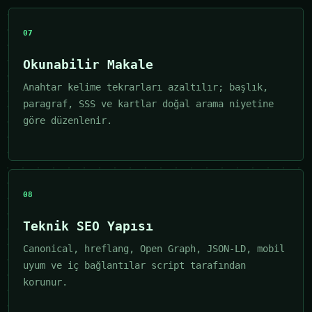
07
Okunabilir Makale
Anahtar kelime tekrarları azaltılır; başlık,
paragraf, SSS ve kartlar doğal arama niyetine
göre düzenlenir.
08
Teknik SEO Yapısı
Canonical, hreflang, Open Graph, JSON-LD, mobil
uyum ve iç bağlantılar script tarafından
korunur.