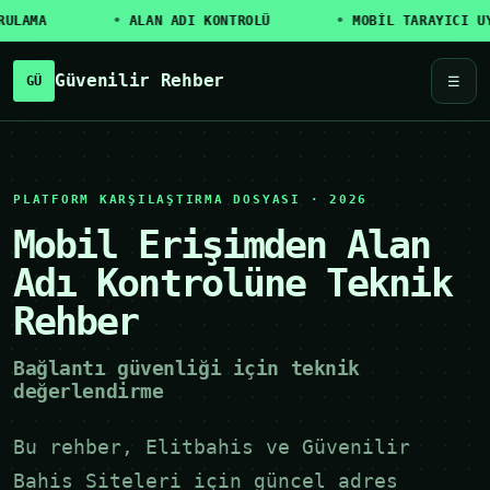
A
ALAN ADI KONTROLÜ
MOBIL TARAYICI UYUMU
Güvenilir Rehber
☰
GÜ
PLATFORM KARŞILAŞTIRMA DOSYASI · 2026
Mobil Erişimden Alan
Adı Kontrolüne Teknik
Rehber
Bağlantı güvenliği için teknik
değerlendirme
Bu rehber, Elitbahis ve Güvenilir
Bahis Siteleri için güncel adres