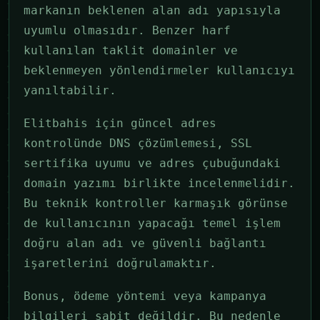
markanın beklenen alan adı yapısıyla
uyumlu olmasıdır. Benzer harf
kullanılan taklit domainler ve
beklenmeyen yönlendirmeler kullanıcıyı
yanıltabilir.
Elitbahis için güncel adres
kontrolünde DNS çözümlemesi, SSL
sertifika uyumu ve adres çubuğundaki
domain yazımı birlikte incelenmelidir.
Bu teknik kontroller karmaşık görünse
de kullanıcının yapacağı temel işlem
doğru alan adı ve güvenli bağlantı
işaretlerini doğrulamaktır.
Bonus, ödeme yöntemi veya kampanya
bilgileri sabit değildir. Bu nedenle