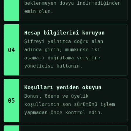
beklenmeyen dosya indirmediğinden
emin olun.
Hesap bilgilerini koruyun
Şifreyi yalnızca doğru alan
04
adında girin; mümkünse iki
aşamalı doğrulama ve şifre
yöneticisi kullanın.
Koşulları yeniden okuyun
Bonus, ödeme ve üyelik
05
koşullarının son sürümünü işlem
yapmadan önce kontrol edin.