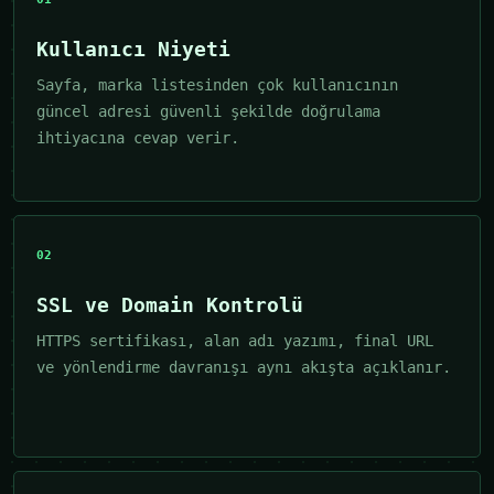
Kullanıcı Niyeti
Sayfa, marka listesinden çok kullanıcının
güncel adresi güvenli şekilde doğrulama
ihtiyacına cevap verir.
02
SSL ve Domain Kontrolü
HTTPS sertifikası, alan adı yazımı, final URL
ve yönlendirme davranışı aynı akışta açıklanır.