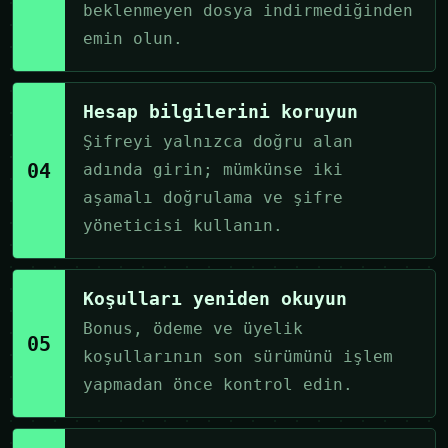
beklenmeyen dosya indirmediğinden
emin olun.
Hesap bilgilerini koruyun
Şifreyi yalnızca doğru alan
04
adında girin; mümkünse iki
aşamalı doğrulama ve şifre
yöneticisi kullanın.
Koşulları yeniden okuyun
Bonus, ödeme ve üyelik
05
koşullarının son sürümünü işlem
yapmadan önce kontrol edin.