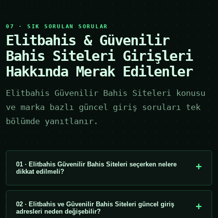
07 · SIK SORULAN SORULAR
Elitbahis & Güvenilir
Bahis Siteleri Girişleri
Hakkında Merak Edilenler
Elitbahis Güvenilir Bahis Siteleri konusu
ve marka bazlı güncel giriş soruları tek
bölümde yanıtlanır.
01 · Elitbahis Güvenilir Bahis Siteleri seçerken nelere
+
dikkat edilmeli?
Güncel alan adı, bağlantı güvenliği,
02 · Elitbahis ve Güvenilir Bahis Siteleri güncel giriş
+
adresleri neden değişebilir?
açık kullanım koşulları, destek