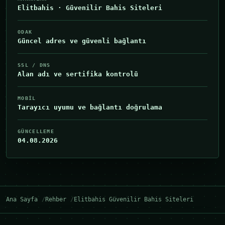
Elitbahis · Güvenilir Bahis Siteleri
ODAK
Güncel adres ve güvenli bağlantı
SSL / DNS
Alan adı ve sertifika kontrolü
MOBİL
Tarayıcı uyumu ve bağlantı doğrulama
GÜNCELLEME
04.08.2026
Ana Sayfa
Rehber
Elitbahis Güvenilir Bahis Siteleri