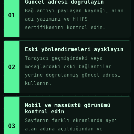
Güncel adresi doğrulayın
Bağlantıyı paylaşan kaynağı, alan
01
adı yazımını ve HTTPS
sertifikasını kontrol edin.
Eski yönlendirmeleri ayıklayın
Tarayıcı geçmişindeki veya
02
mesajlardaki eski bağlantılar
yerine doğrulanmış güncel adresi
kullanın.
Mobil ve masaüstü görünümü
kontrol edin
Sayfanın farklı ekranlarda aynı
03
alan adına açıldığından ve