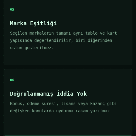
05
Marka Eşitliği
Seçilen markaların tamamı aynı tablo ve kart
yapısında değerlendirilir; biri diğerinden
üstün gösterilmez.
06
Doğrulanmamış İddia Yok
Bonus, ödeme süresi, lisans veya kazanç gibi
değişken konularda uydurma rakam yazılmaz.