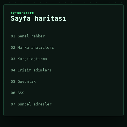
İÇİNDEKİLER
Sayfa haritası
01 Genel rehber
02 Marka analizleri
03 Karşılaştırma
04 Erişim adımları
05 Güvenlik
06 SSS
07 Güncel adresler