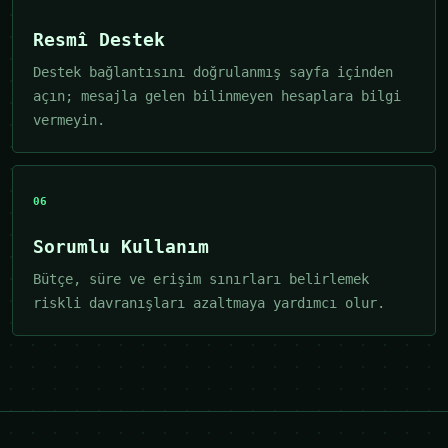
Resmî Destek
Destek bağlantısını doğrulanmış sayfa içinden
açın; mesajla gelen bilinmeyen hesaplara bilgi
vermeyin.
06
Sorumlu Kullanım
Bütçe, süre ve erişim sınırları belirlemek
riskli davranışları azaltmaya yardımcı olur.