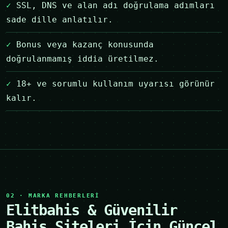
SSL, DNS ve alan adı doğrulama adımları
sade dille anlatılır.
Bonus veya kazanç konusunda
doğrulanmamış iddia üretilmez.
18+ ve sorumlu kullanım uyarısı görünür
kalır.
02 · MARKA REHBERLERİ
Elitbahis & Güvenilir
Bahis Siteleri İçin Güncel