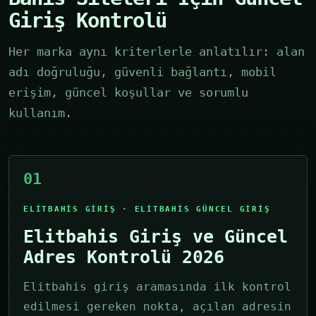
Giriş Kontrolü
Her marka aynı kriterlerle anlatılır: alan
adı doğruluğu, güvenli bağlantı, mobil
erişim, güncel koşullar ve sorumlu
kullanım.
01
ELITBAHIS GIRIŞ · ELITBAHIS GÜNCEL GIRIŞ
Elitbahis Giriş ve Güncel
Adres Kontrolü 2026
Elitbahis giriş aramasında ilk kontrol
edilmesi gereken nokta, açılan adresin