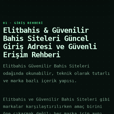
01 · GİRİŞ REHBERİ
Elitbahis & Güvenilir
Bahis Siteleri Güncel
Giriş Adresi ve Güvenli
Erişim Rehberi
Elitbahis Güvenilir Bahis Siteleri
odağında okunabilir, teknik olarak tutarlı
ve marka bazlı içerik yapısı.
Elitbahis ve Güvenilir Bahis Siteleri gibi
markalar karşılaştırılırken amaç birini
öne çıkarmak değil; her marka için aynı