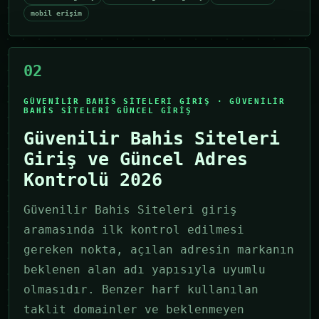
mobil erişim
02
GÜVENILIR BAHIS SITELERI GIRIŞ · GÜVENILIR
BAHIS SITELERI GÜNCEL GIRIŞ
Güvenilir Bahis Siteleri
Giriş ve Güncel Adres
Kontrolü 2026
Güvenilir Bahis Siteleri giriş
aramasında ilk kontrol edilmesi
gereken nokta, açılan adresin markanın
beklenen alan adı yapısıyla uyumlu
olmasıdır. Benzer harf kullanılan
taklit domainler ve beklenmeyen