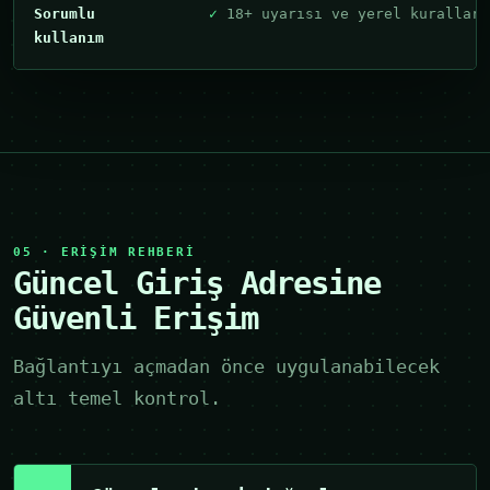
Sorumlu
✓
18+ uyarısı ve yerel kurallara
kullanım
05 · ERİŞİM REHBERİ
Güncel Giriş Adresine
Güvenli Erişim
Bağlantıyı açmadan önce uygulanabilecek
altı temel kontrol.